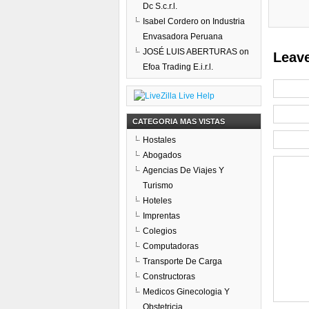
Dc S.c.r.l.
Isabel Cordero
on
Industria
Envasadora Peruana
JOSÉ LUIS ABERTURAS
on
Leave
Efoa Trading E.i.r.l.
CATEGORIA MAS VISTAS
Hostales
Abogados
Agencias De Viajes Y
Turismo
Hoteles
Imprentas
Colegios
Computadoras
Transporte De Carga
Constructoras
Medicos Ginecologia Y
Obstetricia