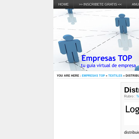
HOME
>> INSCRIBETE GRATIS <<
ANU
YOU ARE HERE :
EMPRESAS TOP
»
TEXTILES
» DISTRIB
Dist
Rubro :
Te
distribu