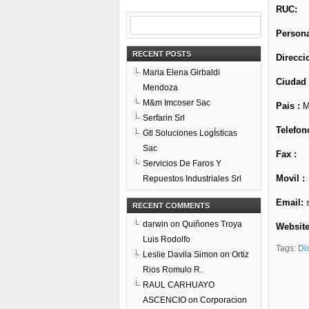
RUC:
Persona
RECENT POSTS
Direcci
Maria Elena Girbaldi
Ciudad
Mendoza
M&m Imcoser Sac
Pais :
M
Serfarin Srl
Telefon
Gtl Soluciones LogÍsticas
Sac
Fax :
Servicios De Faros Y
Movil :
Repuestos Industriales Srl
Email:
s
RECENT COMMENTS
darwin
on
Quiñones Troya
Website
Luis Rodolfo
Tags:
Dis
Leslie Davila Simon
on
Ortiz
Rios Romulo R.
RAUL CARHUAYO
ASCENCIO
on
Corporacion