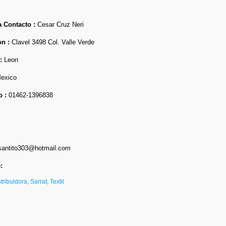
 Contacto :
Cesar Cruz Neri
on :
Clavel 3498 Col. Valle Verde
 :
Leon
exico
o :
01462-1396838
antito303@hotmail.com
:
tribuidora
,
Sarrat
,
Textil