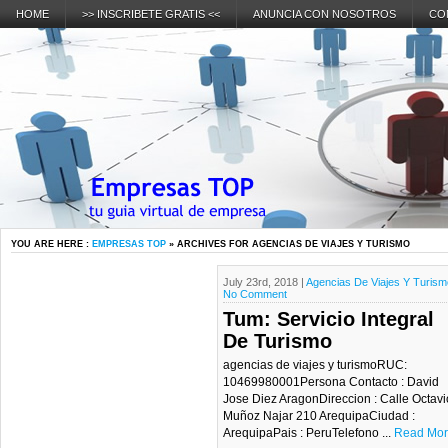
HOME
>> INSCRIBETE GRATIS <<
ANUNCIA CON NOSOTROS
CO
YOU ARE HERE :
EMPRESAS TOP
» ARCHIVES FOR AGENCIAS DE VIAJES Y TURISMO
July 23rd, 2018 |
Agencias De Viajes Y Turism
No Comment
Tum: Servicio Integral
De Turismo
agencias de viajes y turismoRUC:
10469980001Persona Contacto : David
Jose Diez AragonDireccion : Calle Octavi
Muñoz Najar 210 ArequipaCiudad :
ArequipaPais : PeruTelefono ...
Read Mor