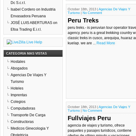
Dc S.c.r.l.
Isabel Cordero
on
Industria
October 18th, 2013 |
Agencias De Viajes Y
Turismo
|
No Comment
Envasadora Peruana
Peru Treks
JOSÉ LUIS ABERTURAS
on
peru treks.- is peruvian tour operator trave
Efoa Trading E.i.r.l.
agency. peru is a great trekking country w
classic treks in cusco, arequipa, huaraz 
kuelap. we are ...
Read More
CATEGORIA MAS VISTAS
Hostales
Abogados
Agencias De Viajes Y
Turismo
Hoteles
Imprentas
Colegios
October 18th, 2013 |
Agencias De Viajes Y
Computadoras
Turismo
|
No Comment
Transporte De Carga
Fullviajes Peru
Constructoras
agencia de viajes y turismo, ofrece
Medicos Ginecologia Y
paquetes y pasajes turisticos, contiene
Obstetricia
ofertas de ultimo minuto y vacaciones