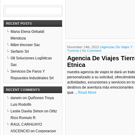
RECENT POSTS
Maria Elena Girbaldi
Mendoza
M&m Imcoser Sac
November 14th, 2013 |
Agencias De Viajes Y
Turismo
|
No Comment
Serfarin Srl
Agencia De Viajes Tierr
Gtl Soluciones LogÍsticas
Etnica
Sac
Servicios De Faros Y
nuestra agencia de viajes le dará un trato
personalizado a su solicitud, ofreciéndol
Repuestos Industriales Srl
actividades, excursiones y servicios en lo
destinos de aventura más emocionantes
RECENT COMMENTS
que ...
Read More
darwin
on
Quiñones Troya
Luis Rodolfo
Leslie Davila Simon
on
Ortiz
Rios Romulo R.
RAUL CARHUAYO
ASCENCIO
on
Corporacion