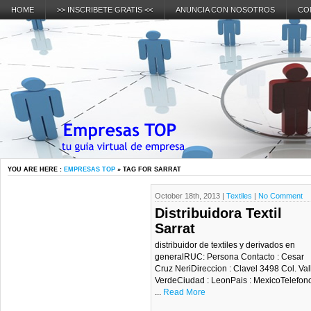
HOME
>> INSCRIBETE GRATIS <<
ANUNCIA CON NOSOTROS
CO
YOU ARE HERE :
EMPRESAS TOP
» TAG FOR SARRAT
October 18th, 2013 |
Textiles
|
No Comment
Distribuidora Textil
Sarrat
distribuidor de textiles y derivados en
generalRUC: Persona Contacto : Cesar
Cruz NeriDireccion : Clavel 3498 Col. Val
VerdeCiudad : LeonPais : MexicoTelefon
...
Read More