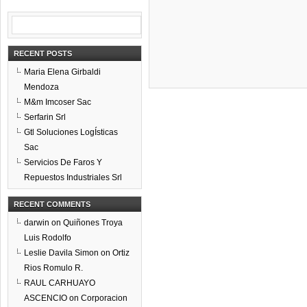
RECENT POSTS
Maria Elena Girbaldi
Mendoza
M&m Imcoser Sac
Serfarin Srl
Gtl Soluciones LogÍsticas
Sac
Servicios De Faros Y
Repuestos Industriales Srl
RECENT COMMENTS
darwin
on
Quiñones Troya
Luis Rodolfo
Leslie Davila Simon
on
Ortiz
Rios Romulo R.
RAUL CARHUAYO
ASCENCIO
on
Corporacion