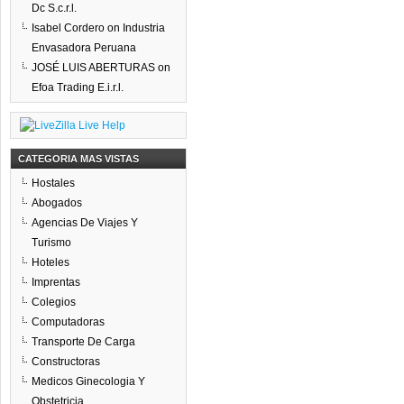
Dc S.c.r.l.
Isabel Cordero
on
Industria
Envasadora Peruana
JOSÉ LUIS ABERTURAS
on
Efoa Trading E.i.r.l.
CATEGORIA MAS VISTAS
Hostales
Abogados
Agencias De Viajes Y
Turismo
Hoteles
Imprentas
Colegios
Computadoras
Transporte De Carga
Constructoras
Medicos Ginecologia Y
Obstetricia