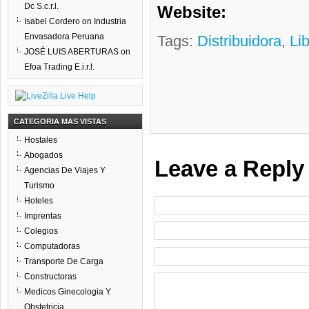
Dc S.c.r.l.
Website:
Isabel Cordero
on
Industria
Envasadora Peruana
Tags:
Distribuidora
,
Li
JOSÉ LUIS ABERTURAS
on
Efoa Trading E.i.r.l.
CATEGORIA MAS VISTAS
Hostales
Abogados
Leave a Reply
Agencias De Viajes Y
Turismo
Hoteles
Imprentas
Colegios
Computadoras
Transporte De Carga
Constructoras
Medicos Ginecologia Y
Obstetricia