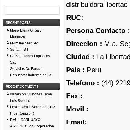
distribuidora libertad s
RUC:
RECENT POSTS
Persona Contacto :
Maria Elena Girbaldi
Mendoza
Direccion :
M.a. Se
M&m Imcoser Sac
Serfarin Srl
Ciudad :
La Liberta
Gtl Soluciones LogÍsticas
Sac
Pais :
Peru
Servicios De Faros Y
Repuestos Industriales Srl
Telefono :
(44) 221
RECENT COMMENTS
Fax :
darwin
on
Quiñones Troya
Luis Rodolfo
Leslie Davila Simon
on
Ortiz
Movil :
Rios Romulo R.
RAUL CARHUAYO
Email:
ASCENCIO
on
Corporacion