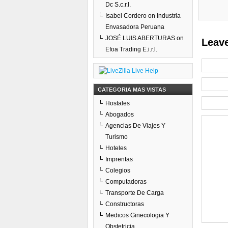
Dc S.c.r.l.
Isabel Cordero
on
Industria
Envasadora Peruana
JOSÉ LUIS ABERTURAS
on
Leave
Efoa Trading E.i.r.l.
CATEGORIA MAS VISTAS
Hostales
Abogados
Agencias De Viajes Y
Turismo
Hoteles
Imprentas
Colegios
Computadoras
Transporte De Carga
Constructoras
Medicos Ginecologia Y
Obstetricia