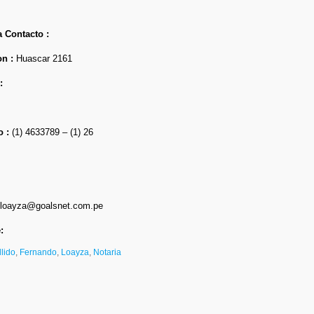
 Contacto :
on :
Huascar 2161
:
o :
(1) 4633789 – (1) 26
loayza@goalsnet.com.pe
:
lido
,
Fernando
,
Loayza
,
Notaria