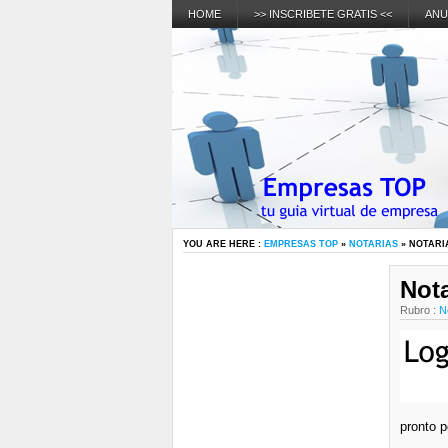
HOME
>> INSCRIBETE GRATIS <<
ANU
YOU ARE HERE :
EMPRESAS TOP
»
NOTARIAS
» NOTARI
Nota
Rubro :
N
pronto p