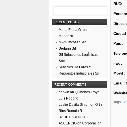
RUC:
Persona
RECENT POSTS
Direcci
Maria Elena Girbaldi
Ciudad 
Mendoza
M&m Imcoser Sac
Pais :
Serfarin Srl
Telefon
Gtl Soluciones LogÍsticas
Sac
Fax :
Servicios De Faros Y
Movil :
Repuestos Industriales Srl
Email:
f
RECENT COMMENTS
darwin
on
Quiñones Troya
Website
Luis Rodolfo
Tags:
Bel
Leslie Davila Simon
on
Ortiz
Rios Romulo R.
RAUL CARHUAYO
ASCENCIO
on
Corporacion