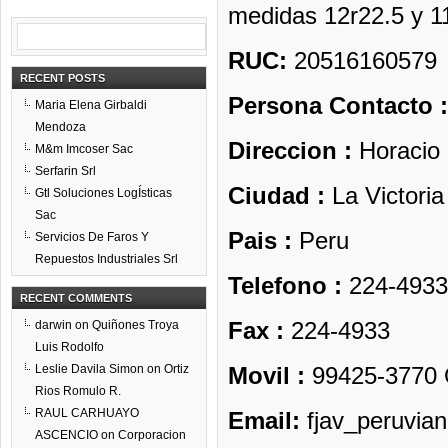
medidas 12r22.5 y 11
RUC:
20516160579
RECENT POSTS
Persona Contacto 
Maria Elena Girbaldi
Mendoza
Direccion :
Horacio 
M&m Imcoser Sac
Serfarin Srl
Ciudad :
La Victoria
Gtl Soluciones LogÍsticas
Sac
Pais :
Peru
Servicios De Faros Y
Repuestos Industriales Srl
Telefono :
224-4933
RECENT COMMENTS
Fax :
224-4933
darwin
on
Quiñones Troya
Luis Rodolfo
Leslie Davila Simon
on
Ortiz
Movil :
99425-3770 
Rios Romulo R.
RAUL CARHUAYO
Email:
fjav_peruvian
ASCENCIO
on
Corporacion