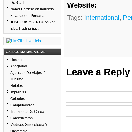
Dc S.c.r.l.
Website:
Isabel Cordero
on
Industria
Envasadora Peruana
Tags:
International
,
Pe
JOSÉ LUIS ABERTURAS
on
Efoa Trading E.i.r.l.
CATEGORIA MAS VISTAS
Hostales
Abogados
Leave a Reply
Agencias De Viajes Y
Turismo
Hoteles
Imprentas
Colegios
Computadoras
Transporte De Carga
Constructoras
Medicos Ginecologia Y
Obstetricia