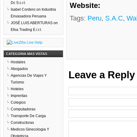
Dc S.c.r.l.
Website:
Isabel Cordero
on
Industria
Envasadora Peruana
Tags:
Peru
,
S.a.c
,
Wal
JOSÉ LUIS ABERTURAS
on
Efoa Trading E.i.r.l.
CATEGORIA MAS VISTAS
Hostales
Abogados
Leave a Reply
Agencias De Viajes Y
Turismo
Hoteles
Imprentas
Colegios
Computadoras
Transporte De Carga
Constructoras
Medicos Ginecologia Y
Obstetricia