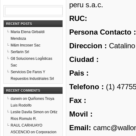
peru s.a.c.
RUC:
RECENT POSTS
Persona Contacto :
Maria Elena Girbaldi
Mendoza
Direccion :
Catalino
M&m Imcoser Sac
Serfarin Srl
Ciudad :
Gtl Soluciones LogÍsticas
Sac
Pais :
Servicios De Faros Y
Repuestos Industriales Srl
Telefono :
(1) 47755
RECENT COMMENTS
Fax :
darwin
on
Quiñones Troya
Luis Rodolfo
Leslie Davila Simon
on
Ortiz
Movil :
Rios Romulo R.
RAUL CARHUAYO
Email:
camc@wallon
ASCENCIO
on
Corporacion