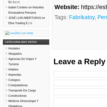
Dc S.c.r.l.
Website:
https://e
Isabel Cordero
on
Industria
Envasadora Peruana
Tags:
Fabrikatoy
,
Per
JOSÉ LUIS ABERTURAS
on
Efoa Trading E.i.r.l.
CATEGORIA MAS VISTAS
Hostales
Abogados
Leave a Reply
Agencias De Viajes Y
Turismo
Hoteles
Imprentas
Colegios
Computadoras
Transporte De Carga
Constructoras
Medicos Ginecologia Y
Obstetricia