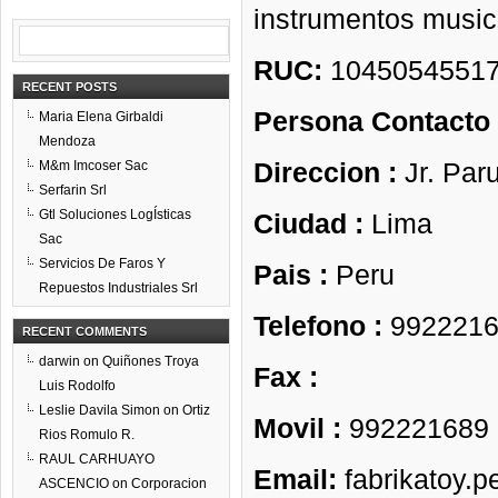
instrumentos music
RUC:
1045054551
RECENT POSTS
Persona Contacto
Maria Elena Girbaldi
Mendoza
Direccion :
Jr. Par
M&m Imcoser Sac
Serfarin Srl
Gtl Soluciones LogÍsticas
Ciudad :
Lima
Sac
Servicios De Faros Y
Pais :
Peru
Repuestos Industriales Srl
Telefono :
9922216
RECENT COMMENTS
darwin
on
Quiñones Troya
Fax :
Luis Rodolfo
Leslie Davila Simon
on
Ortiz
Movil :
992221689
Rios Romulo R.
RAUL CARHUAYO
Email:
fabrikatoy.
ASCENCIO
on
Corporacion