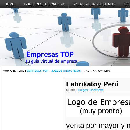
HOME
>> INSCRIBETE GRATIS <<
ANUNCIA CON NOSOTROS
CO
YOU ARE HERE :
EMPRESAS TOP
»
JUEGOS DIDACTICOS
» FABRIKATOY PERÚ
Fabrikatoy Perú
Rubro :
Juegos Didacticos
venta por mayor y 