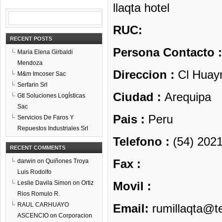
llaqta hotel
RUC:
RECENT POSTS
Persona Contacto :
Maria Elena Girbaldi
Mendoza
Direccion :
Cl Huayn
M&m Imcoser Sac
Serfarin Srl
Ciudad :
Arequipa
Gtl Soluciones LogÍsticas
Sac
Pais :
Peru
Servicios De Faros Y
Repuestos Industriales Srl
Telefono :
(54) 2021
RECENT COMMENTS
Fax :
darwin
on
Quiñones Troya
Luis Rodolfo
Leslie Davila Simon
on
Ortiz
Movil :
Rios Romulo R.
RAUL CARHUAYO
Email:
rumillaqta@t
ASCENCIO
on
Corporacion