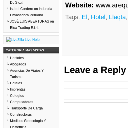
Dc S.c.r.l.
Website:
www.arequ
Isabel Cordero
on
Industria
Envasadora Peruana
Tags:
El
,
Hotel
,
Llaqta
JOSÉ LUIS ABERTURAS
on
Efoa Trading E.i.r.l.
CATEGORIA MAS VISTAS
Hostales
Abogados
Leave a Reply
Agencias De Viajes Y
Turismo
Hoteles
Imprentas
Colegios
Computadoras
Transporte De Carga
Constructoras
Medicos Ginecologia Y
Obstetricia