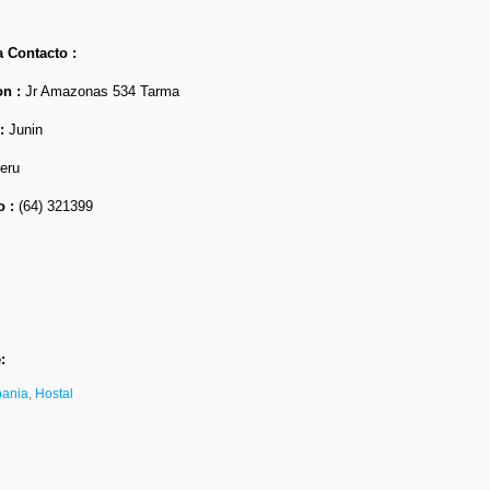
 Contacto :
on :
Jr Amazonas 534 Tarma
 :
Junin
eru
o :
(64) 321399
:
bania
,
Hostal