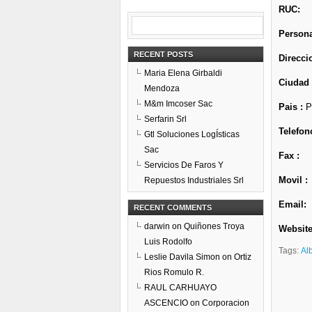
RUC:
Persona
RECENT POSTS
Direcci
Maria Elena Girbaldi
Ciudad
Mendoza
M&m Imcoser Sac
Pais :
P
Serfarin Srl
Telefon
Gtl Soluciones LogÍsticas
Sac
Fax :
Servicios De Faros Y
Movil :
Repuestos Industriales Srl
Email:
RECENT COMMENTS
darwin
on
Quiñones Troya
Website
Luis Rodolfo
Tags:
Al
Leslie Davila Simon
on
Ortiz
Rios Romulo R.
RAUL CARHUAYO
ASCENCIO
on
Corporacion