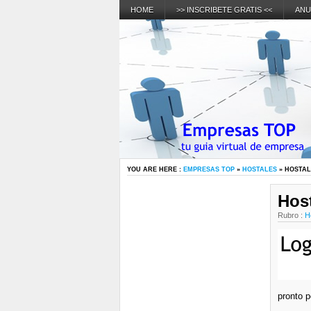
HOME
>> INSCRIBETE GRATIS <<
ANU
YOU ARE HERE :
EMPRESAS TOP
»
HOSTALES
» HOSTAL
Host
Rubro :
H
pronto p