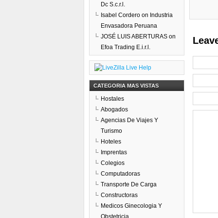
Dc S.c.r.l.
Isabel Cordero
on
Industria
Envasadora Peruana
JOSÉ LUIS ABERTURAS
on
Leave
Efoa Trading E.i.r.l.
CATEGORIA MAS VISTAS
Hostales
Abogados
Agencias De Viajes Y
Turismo
Hoteles
Imprentas
Colegios
Computadoras
Transporte De Carga
Constructoras
Medicos Ginecologia Y
Obstetricia