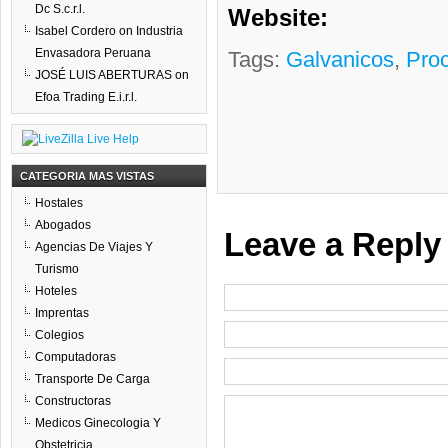
Dc S.c.r.l.
Website:
Isabel Cordero
on
Industria
Envasadora Peruana
Tags:
Galvanicos
,
Pro
JOSÉ LUIS ABERTURAS
on
Efoa Trading E.i.r.l.
CATEGORIA MAS VISTAS
Hostales
Abogados
Leave a Reply
Agencias De Viajes Y
Turismo
Hoteles
Imprentas
Colegios
Computadoras
Transporte De Carga
Constructoras
Medicos Ginecologia Y
Obstetricia