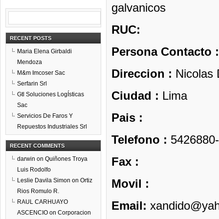
galvanicos
RUC:
RECENT POSTS
Persona Contacto 
Maria Elena Girbaldi
Mendoza
Direccion :
Nicolas 
M&m Imcoser Sac
Serfarin Srl
Ciudad :
Lima
Gtl Soluciones LogÍsticas
Sac
Pais :
Servicios De Faros Y
Repuestos Industriales Srl
Telefono :
5426880-
RECENT COMMENTS
Fax :
darwin
on
Quiñones Troya
Luis Rodolfo
Leslie Davila Simon
on
Ortiz
Movil :
Rios Romulo R.
RAUL CARHUAYO
Email:
xandido@yah
ASCENCIO
on
Corporacion