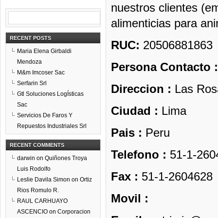
nuestros clientes (e
alimenticias para an
RECENT POSTS
RUC:
20506881863
Maria Elena Girbaldi
Mendoza
Persona Contacto 
M&m Imcoser Sac
Serfarin Srl
Direccion :
Las Rosa
Gtl Soluciones LogÍsticas
Sac
Ciudad :
Lima
Servicios De Faros Y
Repuestos Industriales Srl
Pais :
Peru
RECENT COMMENTS
Telefono :
51-1-260
darwin
on
Quiñones Troya
Luis Rodolfo
Fax :
51-1-2604628
Leslie Davila Simon
on
Ortiz
Rios Romulo R.
Movil :
RAUL CARHUAYO
ASCENCIO
on
Corporacion