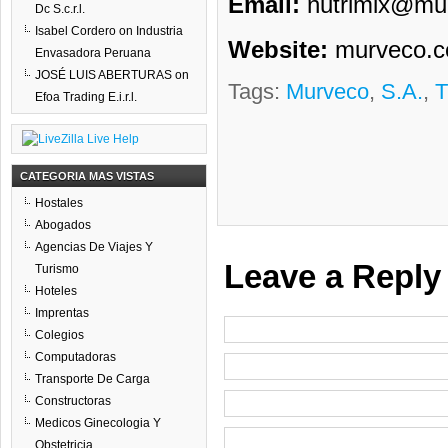
Email:
nutrimix@mu
Dc S.c.r.l.
Isabel Cordero
on
Industria
Website:
murveco.
Envasadora Peruana
JOSÉ LUIS ABERTURAS
on
Tags:
Murveco
,
S.a.
,
T
Efoa Trading E.i.r.l.
CATEGORIA MAS VISTAS
Hostales
Abogados
Agencias De Viajes Y
Leave a Reply
Turismo
Hoteles
Imprentas
Colegios
Computadoras
Transporte De Carga
Constructoras
Medicos Ginecologia Y
Obstetricia