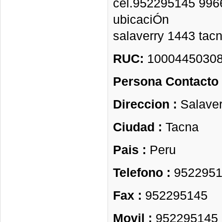
cel.952295145 99
ubicaciÓn
salaverry 1443 tac
RUC:
1000445030
Persona Contacto
Direccion :
Salaver
Ciudad :
Tacna
Pais :
Peru
Telefono :
9522951
Fax :
952295145
Movil :
952295145