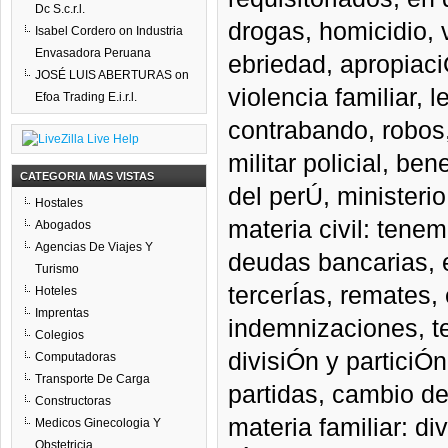
Dc S.c.r.l.
drogas, homicidio,
Isabel Cordero
on
Industria
Envasadora Peruana
ebriedad, apropiaciÓ
JOSÉ LUIS ABERTURAS
on
violencia familiar, 
Efoa Trading E.i.r.l.
contrabando, robos, 
militar policial, ben
CATEGORIA MAS VISTAS
del perÚ, ministerio
Hostales
materia civil: tene
Abogados
Agencias De Viajes Y
deudas bancarias, e
Turismo
tercerÍas, remates,
Hoteles
Imprentas
indemnizaciones, t
Colegios
divisiÓn y particiÓn
Computadoras
Transporte De Carga
partidas, cambio de 
Constructoras
materia familiar: d
Medicos Ginecologia Y
Obstetricia