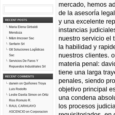
mercado, hemos adq
de la asesorÍa lega
y una excelente rep
RECENT POSTS
Maria Elena Girbaldi
instancias judiciale
Mendoza
nuestro servicio el 
M&m Imcoser Sac
Serfarin Srl
la habilidad y rapi
Gtl Soluciones LogÍsticas
nuestros clientes. 
Sac
Servicios De Faros Y
materia penal: davi
Repuestos Industriales Srl
tiene una larga tray
RECENT COMMENTS
penales, siendo pro
darwin
on
Quiñones Troya
objetivo principal 
Luis Rodolfo
Leslie Davila Simon
on
Ortiz
una condena absolut
Rios Romulo R.
los procesos judic
RAUL CARHUAYO
ASCENCIO
on
Corporacion
requisitoriados, en 