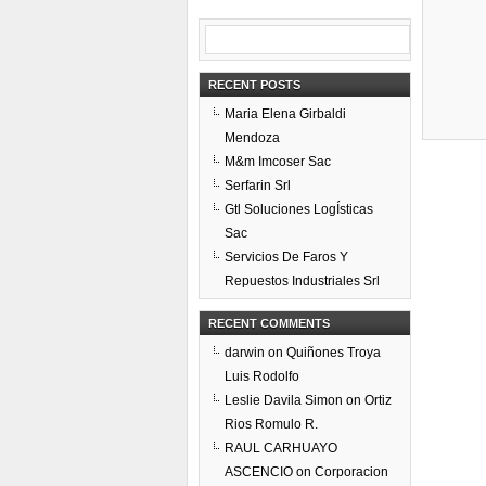
RECENT POSTS
Maria Elena Girbaldi
Mendoza
M&m Imcoser Sac
Serfarin Srl
Gtl Soluciones LogÍsticas
Sac
Servicios De Faros Y
Repuestos Industriales Srl
RECENT COMMENTS
darwin
on
Quiñones Troya
Luis Rodolfo
Leslie Davila Simon
on
Ortiz
Rios Romulo R.
RAUL CARHUAYO
ASCENCIO
on
Corporacion