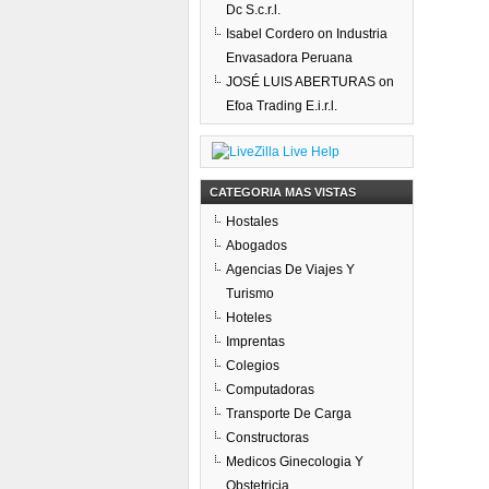
Dc S.c.r.l.
Isabel Cordero
on
Industria
Envasadora Peruana
JOSÉ LUIS ABERTURAS
on
Efoa Trading E.i.r.l.
CATEGORIA MAS VISTAS
Hostales
Abogados
Agencias De Viajes Y
Turismo
Hoteles
Imprentas
Colegios
Computadoras
Transporte De Carga
Constructoras
Medicos Ginecologia Y
Obstetricia