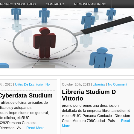
NCIA CON NOSOTROS
CONTACTO
REMOVER ANUNCIO
th, 2013 |
Utiles De Escritorio
|
No
October 18th, 2013 |
Librerias
|
No Comment
Libreria Studium D
Cyberdata Studium
Vittorio
utiles de oficina, articuilos de
pronto pondremos una descripcion
rticulos y autopartes
detallada de la empresa libreria studium d
ras, impresiones en general,
vittorioRUC: Persona Contacto : Direccion :
e oficina, etcRUC:
Cmte. Montero 708Ciudad : Pais : ...
Read
292Persona Contacto :
More
reccion : Av. ...
Read More