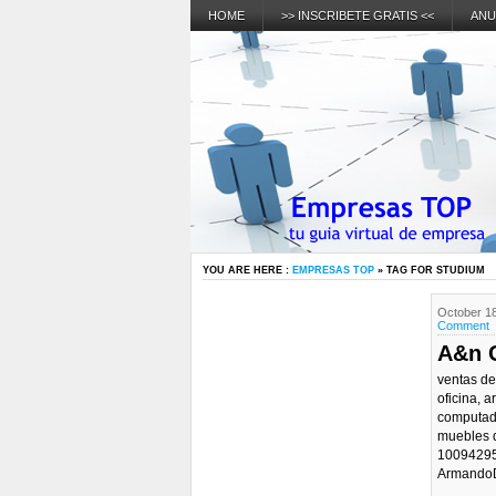
HOME
>> INSCRIBETE GRATIS <<
ANU
YOU ARE HERE :
EMPRESAS TOP
» TAG FOR STUDIUM
October 18
Comment
A&n 
ventas de 
oficina, a
computado
muebles d
10094295
ArmandoDi