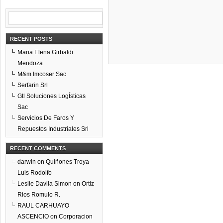
RECENT POSTS
Maria Elena Girbaldi
Mendoza
M&m Imcoser Sac
Serfarin Srl
Gtl Soluciones LogÍsticas
Sac
Servicios De Faros Y
Repuestos Industriales Srl
RECENT COMMENTS
darwin
on
Quiñones Troya
Luis Rodolfo
Leslie Davila Simon
on
Ortiz
Rios Romulo R.
RAUL CARHUAYO
ASCENCIO
on
Corporacion