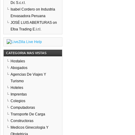
Dc S.c.r.l.
Isabel Cordero
on
Industria
Envasadora Peruana
JOSÉ LUIS ABERTURAS
on
Efoa Trading E.i.r.l.
CATEGORIA MAS VISTAS
Hostales
Abogados
Agencias De Viajes Y
Turismo
Hoteles
Imprentas
Colegios
Computadoras
Transporte De Carga
Constructoras
Medicos Ginecologia Y
Obstetricia