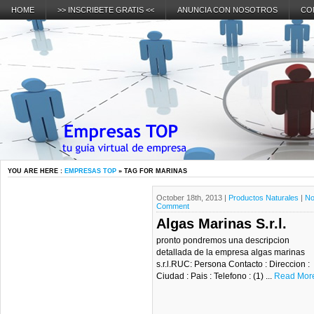
HOME
>> INSCRIBETE GRATIS <<
ANUNCIA CON NOSOTROS
CO
YOU ARE HERE :
EMPRESAS TOP
» TAG FOR MARINAS
October 18th, 2013 |
Productos Naturales
|
N
Comment
Algas Marinas S.r.l.
pronto pondremos una descripcion
detallada de la empresa algas marinas
s.r.l.RUC: Persona Contacto : Direccion :
Ciudad : Pais : Telefono : (1) ...
Read Mor