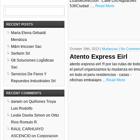
LizarbeDireccion : Calle Los Alguaciles
536Ciudad : ...
Read More
RECENT POSTS
Maria Elena Girbaldi
Mendoza
M&m Imcoser Sac
October 18th, 2013 |
Mudanzas
|
No Commen
Serfarin Srl
Atento Express Eirl
Gtl Soluciones LogÍsticas
atento express eirl !!! por las rutas de tod
Sac
el peru!! organizamos tu mudanza en lim
Servicios De Faros Y
en todo el peru residencias - casas -
oficinas embalajes ...
Read More
Repuestos Industriales Srl
RECENT COMMENTS
darwin
on
Quiñones Troya
Luis Rodolfo
Leslie Davila Simon
on
Ortiz
Rios Romulo R.
RAUL CARHUAYO
ASCENCIO
on
Corporacion