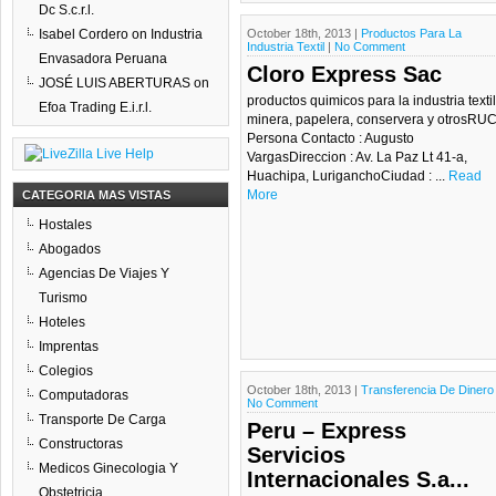
Dc S.c.r.l.
Isabel Cordero
on
Industria
October 18th, 2013 |
Productos Para La
Industria Textil
|
No Comment
Envasadora Peruana
Cloro Express Sac
JOSÉ LUIS ABERTURAS
on
productos quimicos para la industria textil
Efoa Trading E.i.r.l.
minera, papelera, conservera y otrosRUC
Persona Contacto : Augusto
VargasDireccion : Av. La Paz Lt 41-a,
Huachipa, LuriganchoCiudad : ...
Read
More
CATEGORIA MAS VISTAS
Hostales
Abogados
Agencias De Viajes Y
Turismo
Hoteles
Imprentas
Colegios
October 18th, 2013 |
Transferencia De Dinero
Computadoras
No Comment
Transporte De Carga
Peru – Express
Constructoras
Servicios
Medicos Ginecologia Y
Internacionales S.a...
Obstetricia