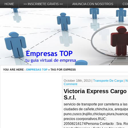
HOME
>> INSCRIBETE GRATIS <<
ANUNCIA CON NOSOTROS
CO
YOU ARE HERE :
EMPRESAS TOP
» TAG FOR EXPRESS
October 18th, 2013 |
Transporte De Carga
|
N
Comment
Victoria Express Cargo
S.r.l.
servicio de transporte por carreterra a las
ciudades de cañete,chincha,ica, arequipa
puno,cusco,trujillo,chiclayo,piura,huanc
precios coorporativos.RUC:
20508216174Persona Contacto : Sra. R